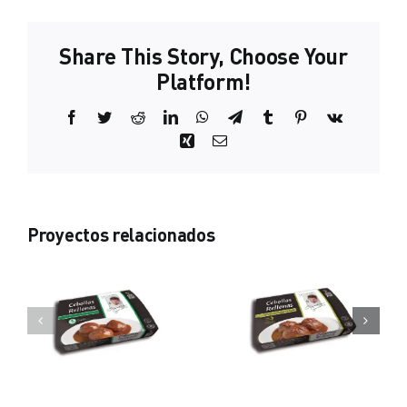
Share This Story, Choose Your
Platform!
Facebook
Twitter
Reddit
LinkedIn
WhatsApp
Telegram
Tumblr
Pinterest
Vk
Xing
Correo
electrónico
Proyectos relacionados
22 NTM
8 NTM