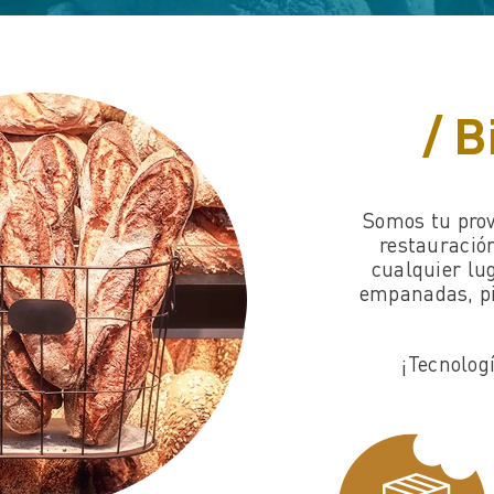
/ 
Somos tu prov
restauració
cualquier lug
empanadas, pi
¡Tecnolog