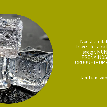
Nuestra dila
través de la c
sector. N
UN
PREÑAINOS e
CROQUETPOP se 
También somo