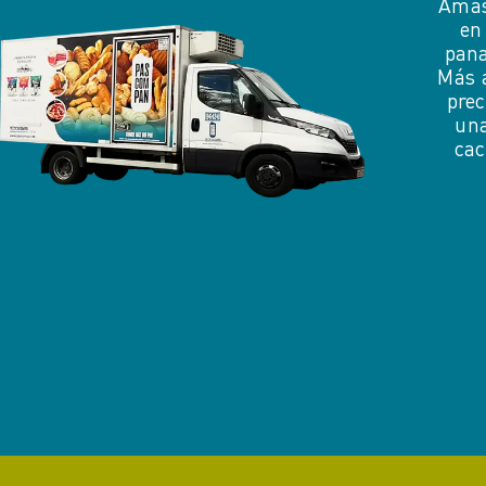
Amas
en
pana
Más 
prec
una
cac