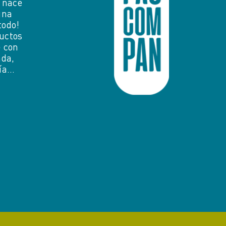
 nace
una
todo!
uctos
e con
ada,
ría…